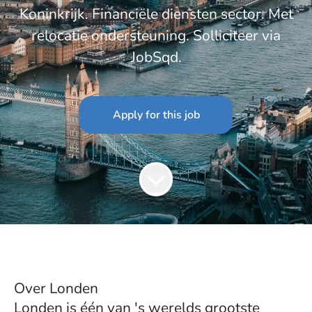
Koninkrijk. Financiële diensten sector. Met
relocatie ondersteuning. Solliciteer via
JobSqd.
Apply for this job
Over Londen
Londen is één van 's werelds grootste