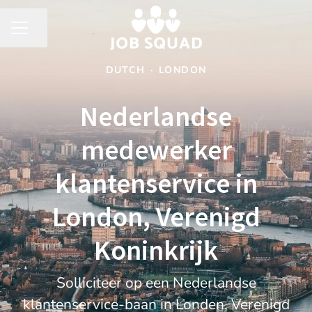
Share page
CAREER MENU
DUTCH
·
LONDON
Nederlandse
medewerker
klantenservice in
London, Verenigd
Koninkrijk
Solliciteer op een Nederlandse
klantenservice-baan in Londen, Verenigd