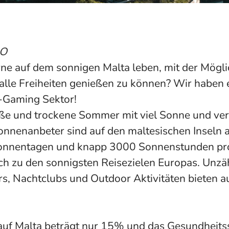
O
ne auf dem sonnigen Malta leben, mit der Mögli
alle Freiheiten genießen zu können? Wir haben e
I-Gaming Sektor!
iße und trockene Sommer mit viel Sonne und ve
onnenanbeter sind auf den maltesischen Inseln al
onnentagen und knapp 3000 Sonnenstunden pro 
ich zu den sonnigsten Reisezielen Europas. Unzä
rs, Nachtclubs und Outdoor Aktivitäten bieten au
auf Malta beträgt nur 15% und das Gesundheitss