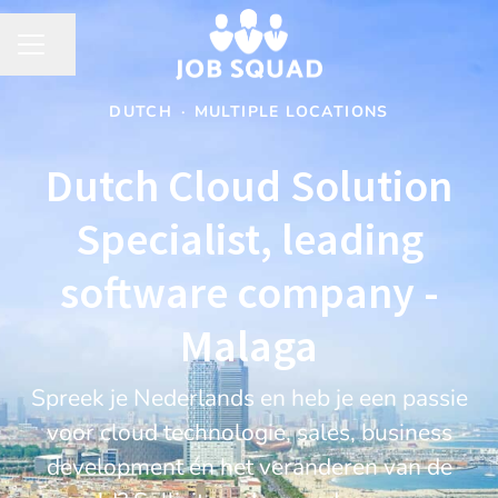
Share page
CAREER MENU
DUTCH
·
MULTIPLE LOCATIONS
Dutch Cloud Solution
Specialist, leading
software company -
Malaga
Spreek je Nederlands en heb je een passie
voor cloud technologie, sales, business
development én het veranderen van de