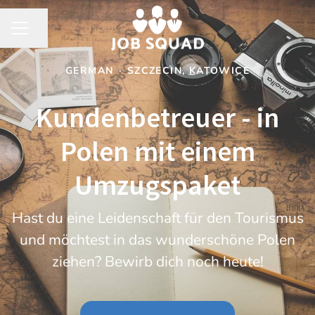
Share page
CAREER MENU
GERMAN
·
SZCZECIN, KATOWICE
Kundenbetreuer - in
Polen mit einem
Umzugspaket
Hast du eine Leidenschaft für den Tourismus
und möchtest in das wunderschöne Polen
ziehen? Bewirb dich noch heute!