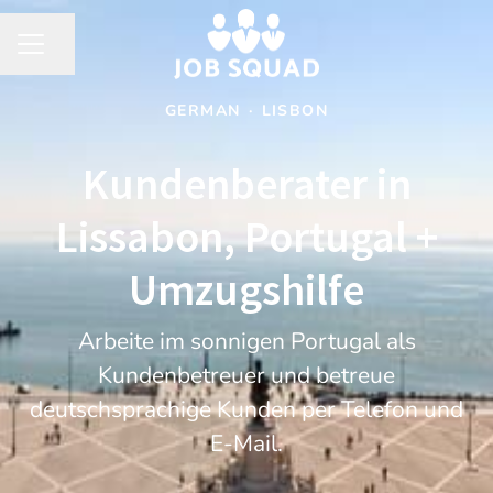
Share page
CAREER MENU
GERMAN
·
LISBON
Kundenberater in
Lissabon, Portugal +
Umzugshilfe
Arbeite im sonnigen Portugal als
Kundenbetreuer und betreue
deutschsprachige Kunden per Telefon und
E-Mail.