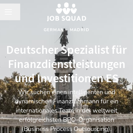
Share page
CAREER MENU
GERMAN
·
MADRID
Deutscher Spezialist für
Finanzdienstleistungen
und Investitionen ES
Wir suchen einen intelligenten und
dynamischen Finanzfachmann für ein
internationales Team in der weltweit
erfolgreichsten BPO-Organisation
(Business Process Outsourcing).