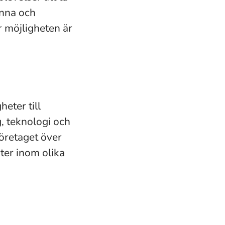
enna och
r möjligheten är
eter till
g, teknologi och
företaget över
nter inom olika