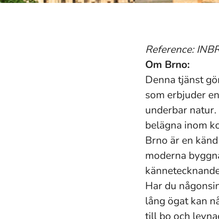
Reference: INB
Om Brno:
Denna tjänst gör
som erbjuder en
underbar natur. 
belägna inom ko
Brno är en känd 
moderna byggn
kännetecknande 
Har du någonsi
lång ögat kan nå
till bo och levn