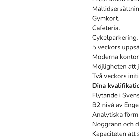
Måltidsersättni
Gymkort.
Cafeteria.
Cykelparkering
5 veckors uppsä
Moderna kontor 
Möjligheten att
Två veckors init
Dina kvalifikati
Flytande i Sven
B2 nivå av Enge
Analytiska förm
Noggrann och de
Kapaciteten att 