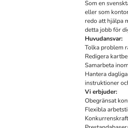
Som en svenskta
eller som konto
redo att hjälpa 
detta jobb för di
Huvudansvar:
Tolka problem 
Redigera kartbe
Samarbeta inom 
Hantera dagliga
instruktioner oc
Vi erbjuder:
Obegränsat kon
Flexibla arbets
Konkurrenskraft
Prestandabaser