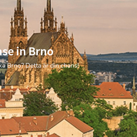
se in Brno
ska Brno? Detta är din chans!