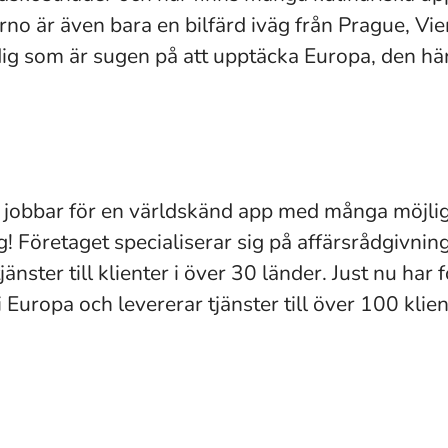
rno är även bara en bilfärd iväg från Prague, Vi
dig som är sugen på att upptäcka Europa, den hä
g jobbar för en världskänd app med många möjligh
g! Företaget specialiserar sig på affärsrådgivnin
änster till klienter i över 30 länder. Just nu har 
 Europa och levererar tjänster till över 100 klie