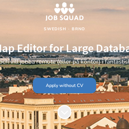
SWEDISH
·
BRNO
ap Editor for Large Databa
ch vill jobba remote (eller på kontor) i fantasti
Apply without CV