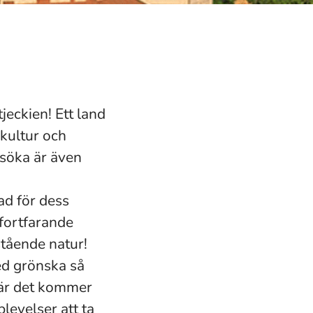
jeckien! Ett land
kultur och
esöka är även
ad för dess
fortfarande
tående natur!
ed grönska så
 när det kommer
levelser att ta