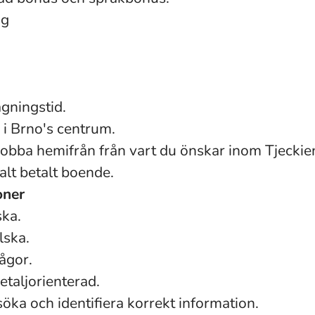
ng
.
gningstid.
i Brno's centrum.
 jobba hemifrån från vart du önskar inom Tjeckie
ialt betalt boende.
oner
ska.
lska.
ågor.
taljorienterad.
söka och identifiera korrekt information.