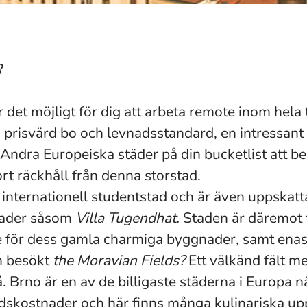
R
 det möjligt för dig att arbeta remote inom hela t
 prisvärd bo och levnadsstandard, en intressant 
Andra Europeiska städer på din bucketlist att b
rt räckhåll från denna storstad.
internationell studentstad och är även uppskatt
ader såsom
Villa Tugendhat.
Staden är däremot 
för dess gamla charmiga byggnader, samt enas
n besökt
the
Moravian Fields?
Ett välkänd fält m
. Brno är en av de billigaste städerna i Europa
adskostnader och här finns många kulinariska upp