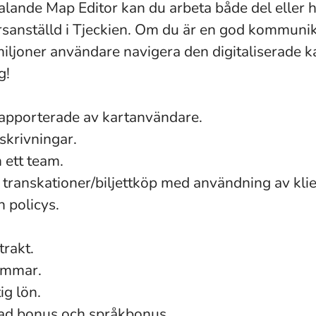
lande Map Editor kan du arbeta både del eller h
rsanställd i Tjeckien. Om du är en god kommunik
miljoner användare navigera den digitaliserade k
g!
rapporterade av kartanvändare.
skrivningar.
ett team.
 transkationer/biljettköp med användning av klie
h policys.
trakt.
timmar.
ig lön.
ad bonus och språkbonus.