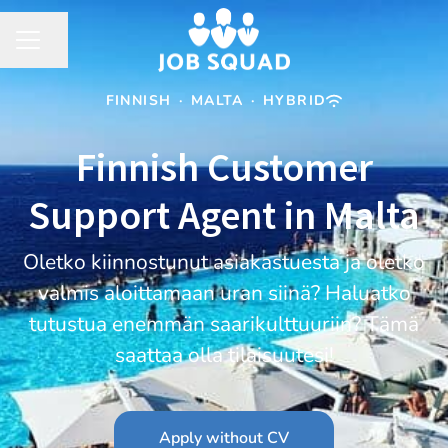
Share page
CAREER MENU
FINNISH
·
MALTA
·
HYBRID
Finnish Customer
Support Agent in Malta
Oletko kiinnostunut asiakastuesta ja oletko
valmis aloittamaan uran siinä? Haluatko
tutustua enemmän saarikulttuuriin? Tämä
saattaa olla tilaisuutesi!
Apply without CV