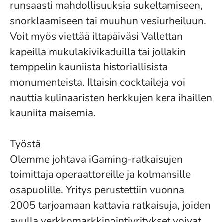
runsaasti mahdollisuuksia sukeltamiseen,
snorklaamiseen tai muuhun vesiurheiluun.
Voit myös viettää iltapäiväsi Vallettan
kapeilla mukulakivikaduilla tai jollakin
temppelin kauniista historiallisista
monumenteista. Iltaisin cocktaileja voi
nauttia kulinaaristen herkkujen kera ihaillen
kauniita maisemia.
Työstä
Olemme johtava iGaming-ratkaisujen
toimittaja operaattoreille ja kolmansille
osapuolille. Yritys perustettiin vuonna
2005 tarjoamaan kattavia ratkaisuja, joiden
avulla verkkomarkkinointiyritykset voivat