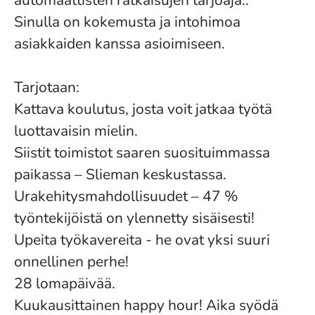
automaattisten ratkaisujen tarjoaja..
Sinulla on kokemusta ja intohimoa
asiakkaiden kanssa asioimiseen.
Tarjotaan:
Kattava koulutus, josta voit jatkaa työtä
luottavaisin mielin.
Siistit toimistot saaren suosituimmassa
paikassa – Slieman keskustassa.
Urakehitysmahdollisuudet – 47 %
työntekijöistä on ylennetty sisäisesti!
Upeita työkavereita - he ovat yksi suuri
onnellinen perhe!
28 lomapäivää.
Kuukausittainen happy hour! Aika syödä