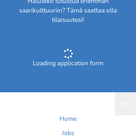
Haluatko tutustua enemmän
saarikulttuuriin? Tämä saattaa olla
tilaisuutesi!
Loading application form
Home
Jobs