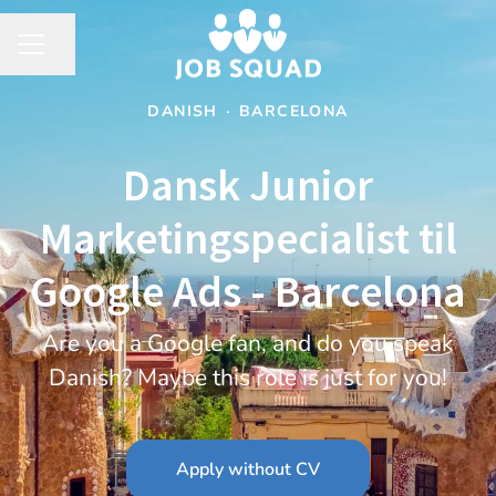
Share page
CAREER MENU
DANISH
·
BARCELONA
Dansk Junior
Marketingspecialist til
Google Ads - Barcelona
Are you a Google fan, and do you speak
Danish? Maybe this role is just for you!
Apply without CV