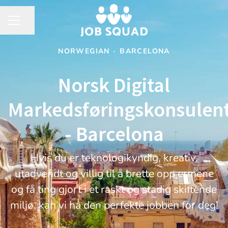
Share page
CAREER MENU
NORWEGIAN
·
BARCELONA
Norsk Digital
Markedsføringskonsulen
- Barcelona
Hvis du er teknologikyndig, kreativ,
utadvendt og villig til å brette opp ermene
og få ting gjort i et raskt og stadig skiftende
miljø, kan vi ha den perfekte jobben for deg!