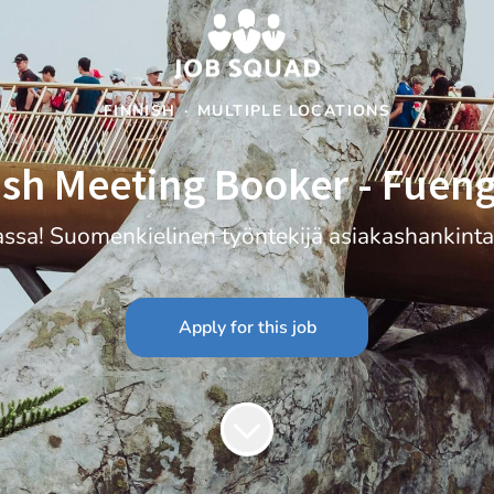
FINNISH
·
MULTIPLE LOCATIONS
ish Meeting Booker - Fueng
sa! Suomenkielinen työntekijä asiakashankintaan.
Apply for this job