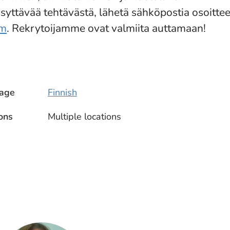
ysyttävää tehtävästä, lähetä sähköpostia osoitte
om
. Rekrytoijamme ovat valmiita auttamaan!
age
Finnish
ons
Multiple locations