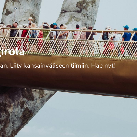
irola
 Liity kansainväliseen tiimiin. Hae nyt!