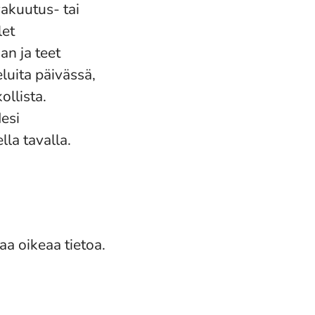
vakuutus- tai
let
n ja teet
luita päivässä,
ollista.
esi
la tavalla.
aa oikeaa tietoa.