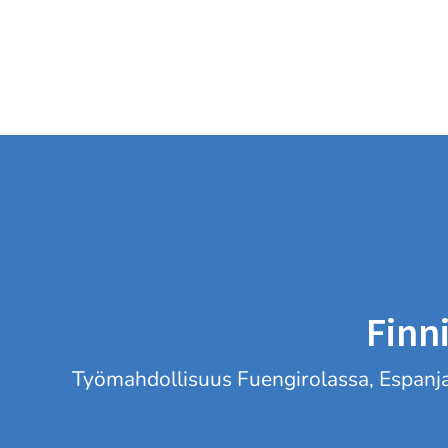
Finn
Työmahdollisuus Fuengirolassa, Espanjas