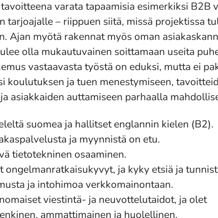
 tavoitteena varata tapaamisia esimerkiksi B2B 
tarjoajalle – riippuen siitä, missä projektissa tu
n. Ajan myötä rakennat myös oman asiakaskanna
tulee olla mukautuvainen soittamaan useita puhe
emus vastaavasta työstä on eduksi, mutta ei pak
si koulutuksen ja tuen menestymiseen, tavoitteid
ja asiakkaiden auttamiseen parhaalla mahdollisel
eleltä suomea ja hallitset englannin kielen (B2).
kaspalvelusta ja myynnistä on etu.
yvä tietotekninen osaaminen.
 ongelmanratkaisukyvyt, ja kyky etsiä ja tunnist
musta ja intohimoa verkkomainontaan.
nomaiset viestintä- ja neuvottelutaidot, ja olet
enkinen, ammattimainen ja huolellinen.