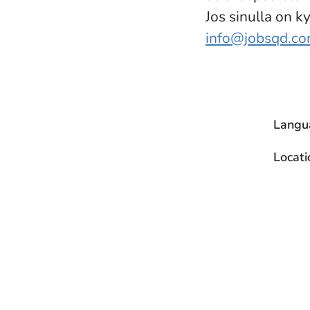
Jos sinulla on k
info@jobsqd.c
Langu
Locati