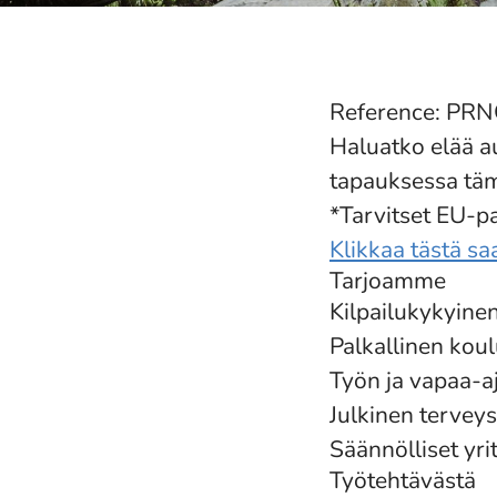
Reference: PR
Haluatko elää a
tapauksessa tämä
*Tarvitset EU-p
Klikkaa tästä s
Tarjoamme
Kilpailukykyine
Palkallinen kou
Työn ja vapaa-a
Julkinen tervey
Säännölliset yrit
Työtehtävästä