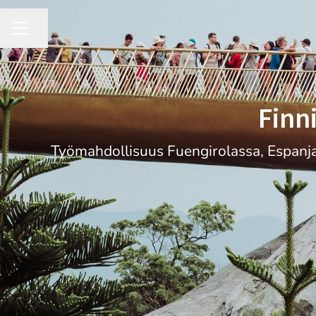
Share page
CAREER MENU
Finn
Työmahdollisuus Fuengirolassa, Espanjas