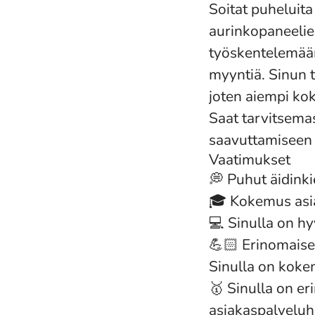
Soitat puheluita
aurinkopaneelien 
työskentelemää
myyntiä. Sinun 
joten aiempi kok
Saat tarvitsema
saavuttamiseen 
Vaatimukset
💭 Puhut äidinki
🎓 Kokemus asia
💻 Sinulla on h
💪🏻 Erinomaiset
Sinulla on koke
🥇 Sinulla on eri
asiakaspalveluh