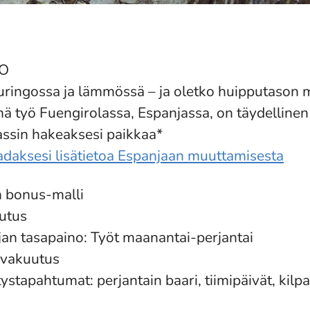
NO
uringossa ja lämmössä – ja oletko huipputason m
 työ Fuengirolassa, Espanjassa, on täydellinen 
assin hakeaksesi paikkaa*
aadaksesi lisätietoa Espanjaan muuttamisesta
n bonus-malli
lutus
jan tasapaino: Työt maanantai-perjantai
svakuutus
ystapahtumat: perjantain baari, tiimipäivät, kilpa