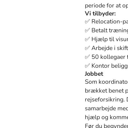
periode for at o
Vi tilbyder:
✅ Relocation-pak
✅ Betalt træning
✅ Hjælp til vis
✅ Arbejde i skif
✅ 50 kollegaer 
✅ Kontor beligg
Jobbet
Som koordinator 
brækket benet på
rejseforsikring.
samarbejde med f
hjælp og kommer
Før du begynder