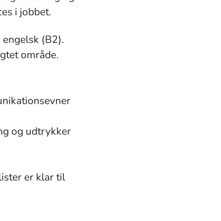
es i jobbet.
 engelsk (B2).
ægtet område.
nikationsevner
ang og udtrykker
ster er klar til