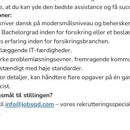
kre, at du kan yde den bedste assistance og få succ
oner:
skriver dansk på modersmålsniveau og behersker
Bachelorgrad inden for forsikring eller et besl
s erfaring inden for forsikringsbranchen.
dlæggende IT-færdigheder.
ærke problemløsningsevner, fremragende kommu
vstændigt med høje standarder.
or detaljer, kan håndtere flere opgaver på én g
cist.
mål til stillingen?
il
info@jobsqd.com
– vores rekrutteringsspeciali
