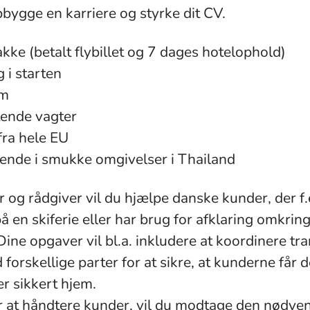
pbygge en karriere og styrke dit CV.
ke (betalt flybillet og 7 dages hotelophold)
 i starten
um
tende vagter
fra hele EU
ende i smukke omgivelser i Thailand
og rådgiver vil du hjælpe danske kunder, der f.
 en skiferie eller har brug for afklaring omkrin
 Dine opgaver vil bl.a. inkludere at koordinere tr
orskellige parter for at sikre, at kunderne får
 sikkert hjem.
 at håndtere kunder, vil du modtage den nødve