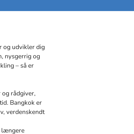
r og udvikler dig
n, nysgerrig og
kling – så er
 og rådgiver,
tid. Bangkok er
iv, verdenskendt
n længere