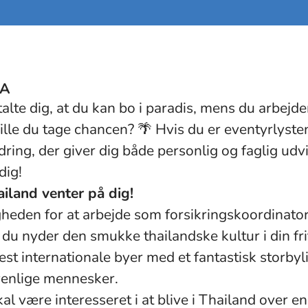
BA
talte dig, at du kan bo i paradis, mens du arbejde
ille du tage chancen? 🌴 Hvis du er eventyrlyste
dring, der giver dig både personlig og faglig udvi
dig!
iland venter på dig!
gheden for at arbejde som forsikringskoordinator
du nyder den smukke thailandske kultur i din fri
st internationale byer med et fantastisk storbyl
venlige mennesker.
al være interesseret i at blive i Thailand over e