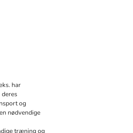
eks. har
g deres
ansport og
 den nødvendige
ndige træning og