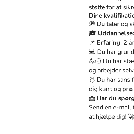
støtte for at si
Dine kvalifikati
💭 Du taler og 
🎓
Uddannelse:
📌
Erfaring:
2 år
💻 Du har grun
💪🏻 Du har st
og arbejder sel
🥇 Du har sans f
dig klart og præ
📩
Har du spørgs
Send en e-mail t
at hjælpe dig! 