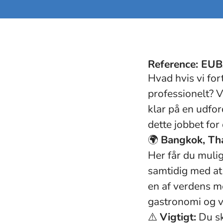
Reference: EU
Hvad hvis vi for
professionelt? V
klar på en udfor
dette jobbet for 
🌍
Bangkok, Tha
Her får du muli
samtidig med at 
en af verdens me
gastronomi og 
⚠️
Vigtigt:
Du sk