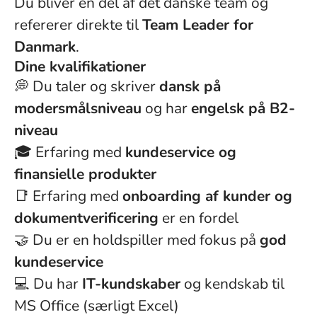
Du bliver en del af det danske team og
refererer direkte til
Team Leader for
Danmark
.
Dine kvalifikationer
💭 Du taler og skriver
dansk på
modersmålsniveau
og har
engelsk på B2-
niveau
🎓 Erfaring med
kundeservice og
finansielle produkter
📑 Erfaring med
onboarding af kunder og
dokumentverificering
er en fordel
🤝 Du er en holdspiller med fokus på
god
kundeservice
💻 Du har
IT-kundskaber
og kendskab til
MS Office (særligt Excel)