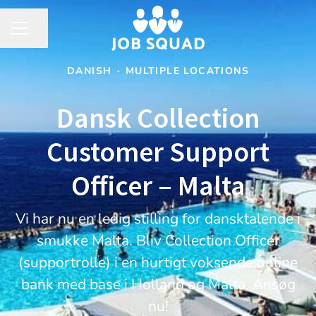
Share page
CAREER MENU
DANISH
·
MULTIPLE LOCATIONS
Dansk Collection
Customer Support
Officer – Malta
Vi har nu en ledig stilling for dansktalende i
smukke Malta. Bliv Collection Officer
(supportrolle) i en hurtigt voksende online
bank med base i Holland og Malta. Ansøg
nu!