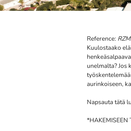
Reference:
RZM
Kuulostaako elä
henkeäsalpaava l
unelmalta? Jos k
työskentelemään 
aurinkoiseen, k
Napsauta tätä l
*HAKEMISEEN 