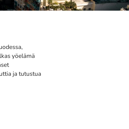
vuodessa,
ilkas yöelämä
äset
ttia ja tutustua