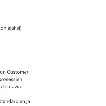
kon ajaksi)
Your-Customer
prosessien
 tehtäviä:
standardien ja