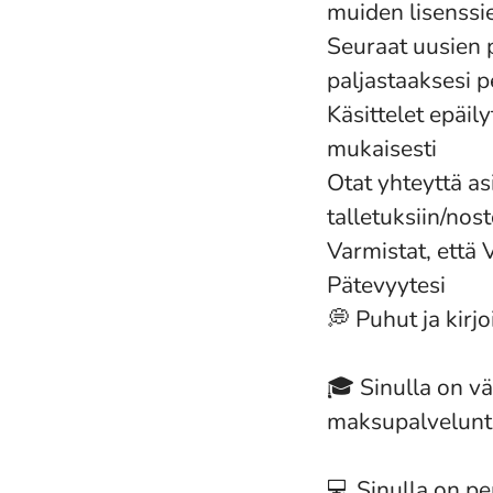
muiden lisenssi
Seuraat uusien p
paljastaaksesi 
Käsittelet epäil
mukaisesti
Otat yhteyttä as
talletuksiin/nos
Varmistat, että 
Pätevyytesi
💭 Puhut ja kirj
🎓 Sinulla on v
maksupalveluntar
💻 Sinulla on pe