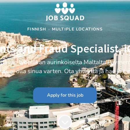
FINNISH
·
MULTIPLE LOCATIONS
ts and Fraud Specialist, 
ttävän työpaikan aurinkoiselta Maltalta Payment
a voi olla sinua varten. Ota yhteyttä ja hae jo tä
Apply for this job