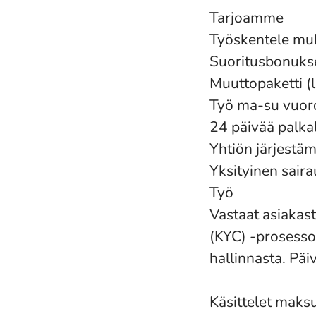
Tarjoamme
Työskentele muk
Suoritusbonuks
Muuttopaketti (l
Työ ma-su vuoro
24 päivää palka
Yhtiön järjestäm
Yksityinen sair
Työ
Vastaat asiakas
(KYC) -prosesso
hallinnasta. Pä
Käsittelet maks