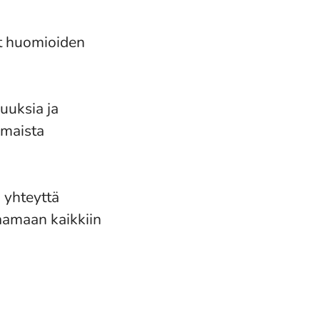
ot huomioiden
suuksia ja
lmaista
n yhteyttä
aamaan kaikkiin