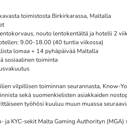
avasta toimistosta Birkirkarassa, Maltalla
et
entokorvaus, nouto lentokentältä ja hotelli 2 vii
tellen: 9.00-18.00 (40 tuntia viikossa)
llista lomaa + 14 pyhäpäivää Maltalla
ä sosiaalinen toiminta
ausvakuutus
tilien vilpillisen toiminnan seurannasta, Know-
innista sekä suomenkielisten asiakkaiden nosto
ivittäiseen työhösi kuuluu muun muassa seuraavia
u- ja KYC-sekit Malta Gaming Authorityn (MGA) 