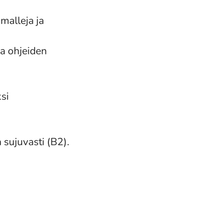
malleja ja
ja ohjeiden
si
 sujuvasti (B2).