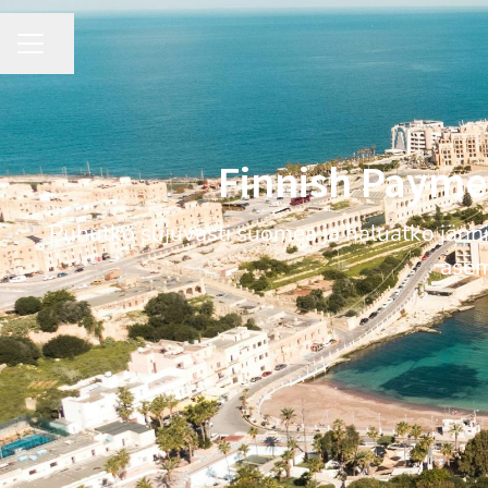
Share page
CAREER MENU
Finnish Paymen
Puhutko sujuvasti suomea ja haluatko jänni
asem