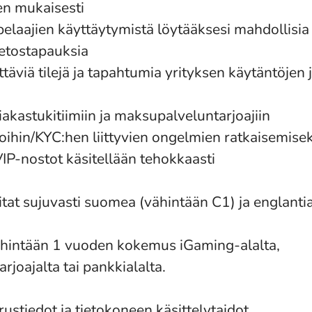
en mukaisesti
elaajien käyttäytymistä löytääksesi mahdollisia 
petostapauksia
yttäviä tilejä ja tapahtumia yrityksen käytäntöjen 
iakastukitiimiin ja maksupalveluntarjoajiin
toihin/KYC:hen liittyvien ongelmien ratkaisemisek
VIP-nostot käsitellään tehokkaasti
oitat sujuvasti suomea (vähintään C1) ja englantia
ähintään 1 vuoden kokemus iGaming-alalta,
joajalta tai pankkialalta.
rustiedot ja tietokoneen käsittelytaidot.