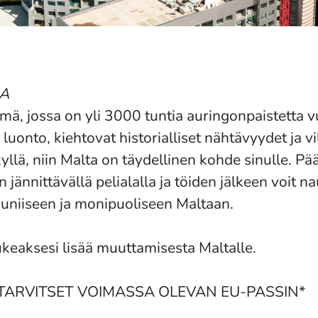
A
mä, jossa on yli 3000 tuntia auringonpaistetta 
uonto, kiehtovat historialliset nähtävyydet ja v
yllä, niin Malta on täydellinen kohde sinulle. Pä
jännittävällä pelialalla ja töiden jälkeen voit nau
auniiseen ja monipuoliseen Maltaan.
ukeaksesi lisää muuttamisesta Maltalle.
TARVITSET VOIMASSA OLEVAN EU-PASSIN*