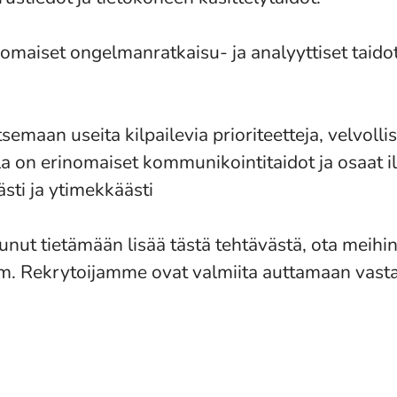
omaiset ongelmanratkaisu- ja analyyttiset taid
semaan useita kilpailevia prioriteetteja, velvolli
lla on erinomaiset kommunikointitaidot ja osaat i
ästi ja ytimekkäästi
tunut tietämään lisää tästä tehtävästä, ota meihi
. Rekrytoijamme ovat valmiita auttamaan vast