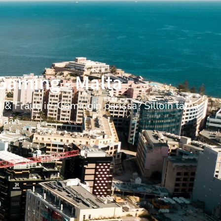
iGaming - Malta
 & Fraud in iGamingin parissa? Silloin tämä
nään.