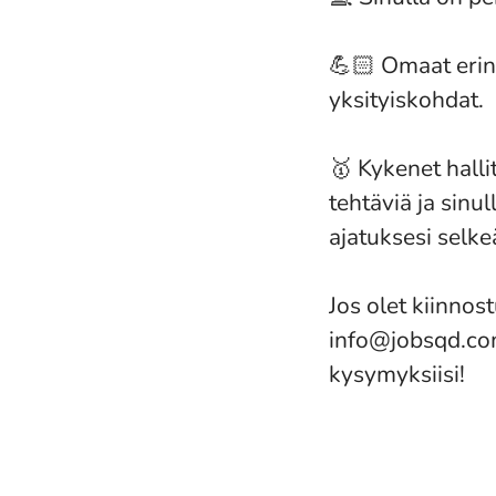
💪🏻 Omaat erin
yksityiskohdat.
🥇 Kykenet hallit
tehtäviä ja sinu
ajatuksesi selke
Jos olet kiinnos
info@jobsqd.com
kysymyksiisi!