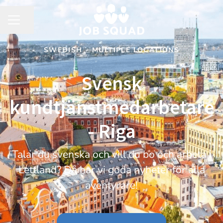
Share page
CAREER MENU
SWEDISH
·
MULTIPLE LOCATIONS
Svensk
kundtjänstmedarbetare
- Riga
Talar du svenska och vill du bo och arbeta i
Lettland? Då har vi goda nyheter för alla
äventyrare!