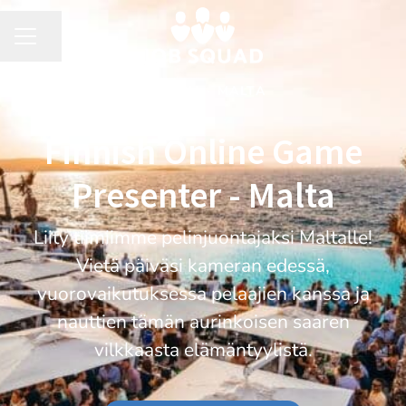
Share page
CAREER MENU
FINNISH
·
MALTA
Finnish Online Game
Presenter - Malta
Liity tiimiimme pelinjuontajaksi Maltalle!
Vietä päiväsi kameran edessä,
vuorovaikutuksessa pelaajien kanssa ja
nauttien tämän aurinkoisen saaren
vilkkaasta elämäntyylistä.