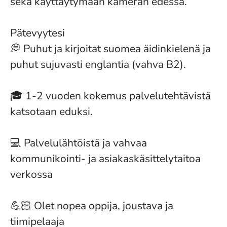
sekä käyttäytymään kameran edessä.
Pätevyytesi
💭 Puhut ja kirjoitat suomea äidinkielenä ja
puhut sujuvasti englantia (vahva B2).
🎓 1-2 vuoden kokemus palvelutehtävistä
katsotaan eduksi.
💻 Palvelulähtöistä ja vahvaa
kommunikointi- ja asiakaskäsittelytaitoa
verkossa
💪🏻 Olet nopea oppija, joustava ja
tiimipelaaja