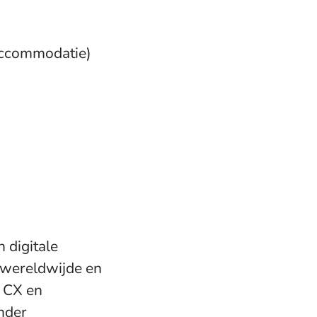
 accommodatie)
n digitale
 wereldwijde en
 CX en
nder