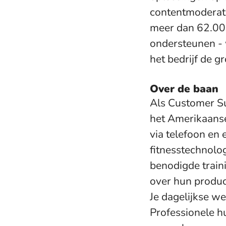
contentmoderati
meer dan 62.000
ondersteunen - 
het bedrijf de g
Over de baan
Als Customer Su
het Amerikaanse 
via telefoon en
fitnesstechnolog
benodigde train
over hun produ
Je dagelijkse we
Professionele h