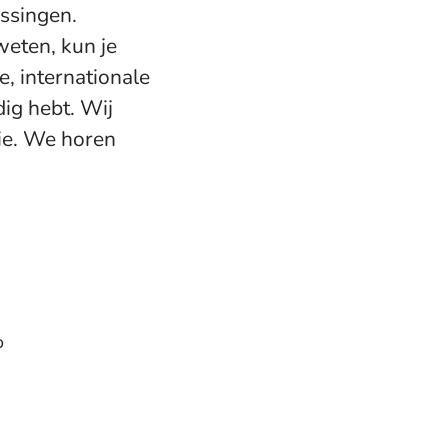
ossingen.
 weten, kun je
, internationale
dig hebt. Wij
ie. We horen
o