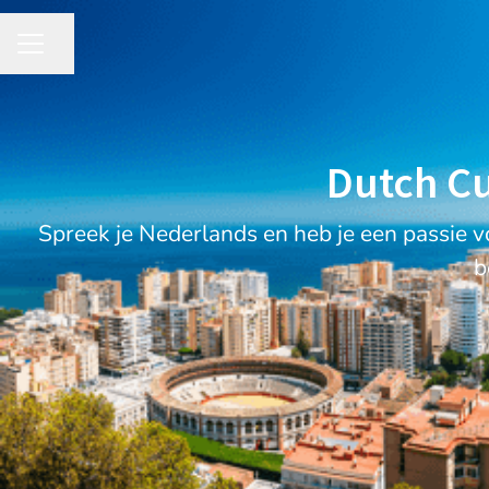
Share page
CAREER MENU
Dutch Cu
Spreek je Nederlands en heb je een passie v
b