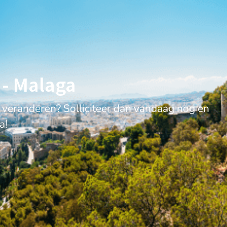
 - Malaga
d veranderen? Solliciteer dan vandaag nog en
a!