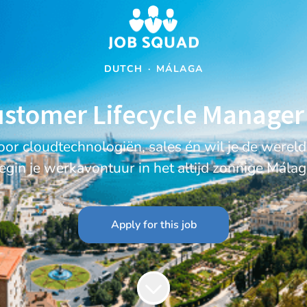
DUTCH
·
MÁLAGA
stomer Lifecycle Manager
oor cloudtechnologiën, sales én wil je de werel
egin je werkavontuur in het altijd zonnige Málag
Apply for this job