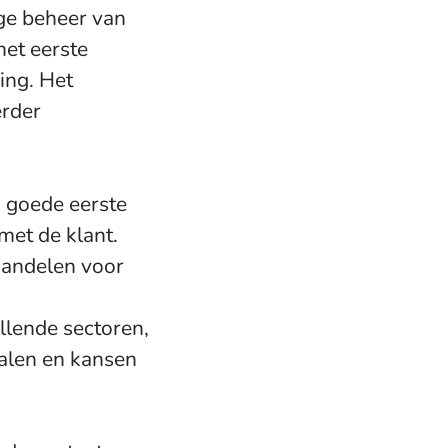
ige beheer van
het eerste
ing. Het
erder
n goede eerste
met de klant.
handelen voor
illende sectoren,
halen en kansen