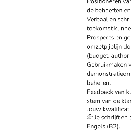
Positioneren va
de behoeften en
Verbaal en schr
toekomst kunne
Prospects en ge
omzetpijplijn do
(budget, authori
Gebruikmaken van
demonstratieomg
beheren.
Feedback van kl
stem van de klan
Jouw kwalificat
💭 Je schrijft e
Engels (B2).