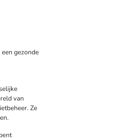
d een gezonde
selijke
ereld van
ietbeheer. Ze
zen.
 bent