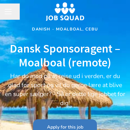
Share page
CAREER MENU
DANISH
·
MOALBOAL, CEBU
Dansk Sponsoragent –
Moalboal (remote)
Har du mod på at rejse ud i verden, er du
glad for sport og vil du gerne lære at blive
en super sælger? - Så er dette lige jobbet for
dig!
Apply for this job