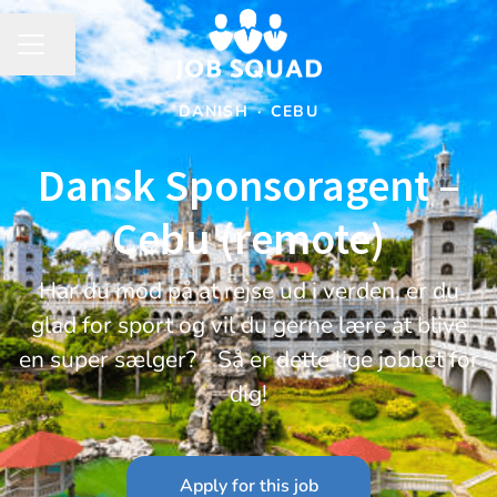
Share page
CAREER MENU
DANISH
·
CEBU
Dansk Sponsoragent –
Cebu (remote)
Har du mod på at rejse ud i verden, er du
glad for sport og vil du gerne lære at blive
en super sælger? - Så er dette lige jobbet for
dig!
Apply for this job