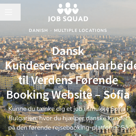
Share page
CAREER MENU
DANISH
·
MULTIPLE LOCATIONS
Dansk
Kundeservicemedarbejd
til Verdens Førende
Booking Website – Sofia
Kunne du tænke dig et job i smukke Sofia i
Bulgarien, hvor du hjælper danske kunder
på den førende rejsebooking-platform? Så