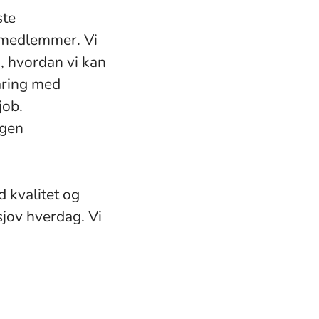
ste
e medlemmer. Vi
, hvordan vi kan
faring med
job.
ugen
 kvalitet og
sjov hverdag. Vi