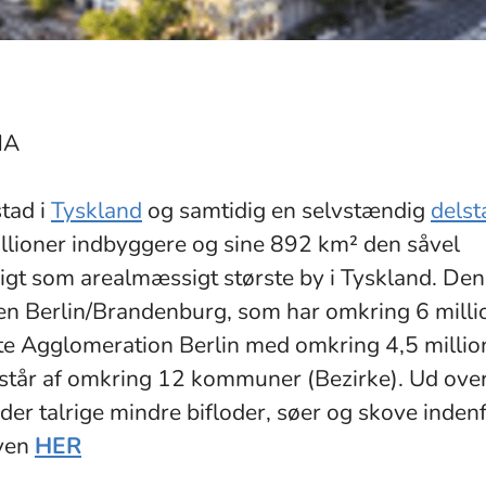
MA
tad i
Tyskland
og samtidig en selvstændig
delst
illioner indbyggere og sine 892 km² den såvel
t som arealmæssigt største by i Tyskland. Den 
n Berlin/Brandenburg, som har omkring 6 milli
te Agglomeration Berlin med omkring 4,5 millio
står af omkring 12 kommuner (Bezirke). Ud ove
der talrige mindre bifloder, søer og skove inde
yen
HER