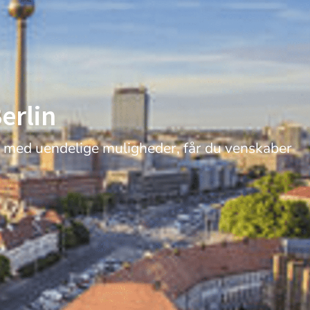
erlin
by med uendelige muligheder, får du venskaber