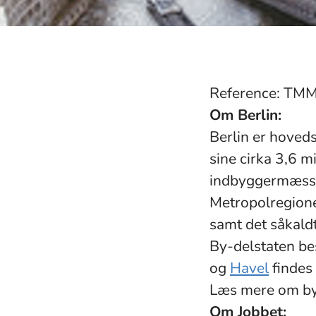
Reference: TM
Om Berlin:
Berlin er hoveds
sine cirka 3,6 m
indbyggermæssig
Metropolregione
samt det såkald
By-delstaten be
og
Havel
findes 
Læs mere om b
Om Jobbet: