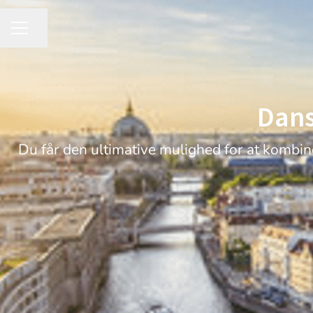
Share page
CAREER MENU
Dans
Du får den ultimative mulighed for at kombin