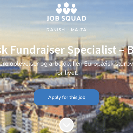
DANISH
·
MALTA
k Fundraiser Specialist – B
ere oplevelser og arbejde. I en Europæisk stor
for livet.
Apply for this job