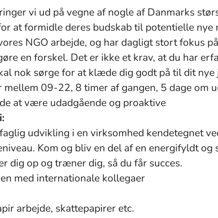
ringer vi ud på vegne af nogle af Danmarks stør
for at formidle deres budskab til potentielle ny
vores NGO arbejde, og har dagligt stort fokus på
gøre en forskel. Det er ikke et krav, at du har er
kal nok sørge for at klæde dig godt på til dit nye 
r mellem 09-22, 8 timer af gangen, 5 dage om 
ide at være udadgående og proaktive
:
faglig udvikling i en virksomhed kendetegnet ved
iveau. Kom og bliv en del af en energifyldt og 
er dig op og træner dig, så du får succes.
en med internationale kollegaer
ir arbejde, skattepapirer etc.