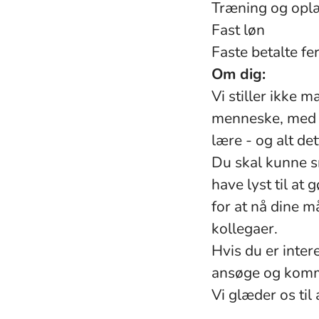
Træning og opl
Fast løn
Faste betalte fe
Om dig:
Vi stiller ikke 
menneske, med et
lære - og alt de
Du skal kunne s
have lyst til at
for at nå dine m
kollegaer.
Hvis du er inter
ansøge og komme
Vi glæder os til 