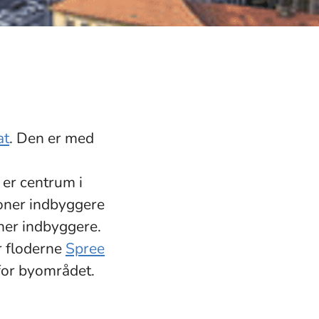
at
. Den er med
er centrum i
oner indbyggere
ner indbyggere.
r floderne
Spree
nfor byområdet.