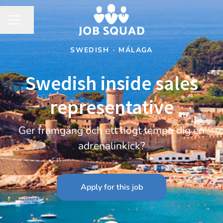
Share page
CAREER MENU
SWEDISH
·
MÁLAGA
Swedish inside sales
representative
Ger framgång och ett högt tempo dig en
adrenalinkick?
Apply for this job