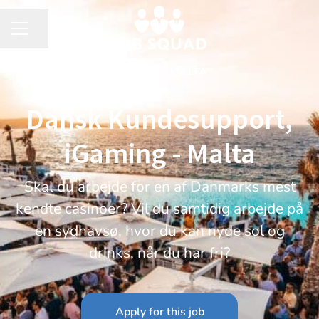
Share page
CAREER MENU
DANISH
·
MALTA
Dansk Kundesupport,
iGaming - Malta
Skal du arbejde for en af Danmarks mest
kendte casinoer? Vil du samtidig arbejde på
en sydhavsø, hvor du kan nyde sol og
drinks, når du har fri?
Apply for this job