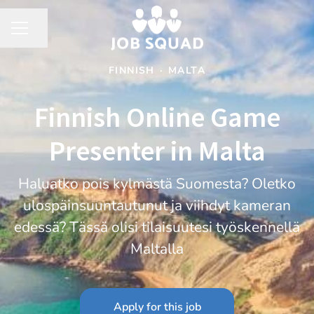
Share page
CAREER MENU
FINNISH
·
MALTA
Finnish Online Game
Presenter in Malta
Haluatko pois kylmästä Suomesta? Oletko
ulospäinsuuntautunut ja viihdyt kameran
edessä? Tässä olisi tilaisuutesi työskennellä
Maltalla
Apply for this job