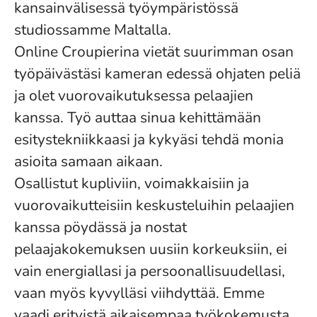
kansainvälisessä työympäristössä
studiossamme Maltalla.
Online Croupierina vietät suurimman osan
työpäivästäsi kameran edessä ohjaten peliä
ja olet vuorovaikutuksessa pelaajien
kanssa. Työ auttaa sinua kehittämään
esitystekniikkaasi ja kykyäsi tehdä monia
asioita samaan aikaan.
Osallistut kupliviin, voimakkaisiin ja
vuorovaikutteisiin keskusteluihin pelaajien
kanssa pöydässä ja nostat
pelaajakokemuksen uusiin korkeuksiin, ei
vain energiallasi ja persoonallisuudellasi,
vaan myös kyvylläsi viihdyttää. Emme
vaadi erityistä aikaisempaa työkokemusta,