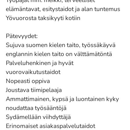
Työpajat mm. meikki, terveelliset
elämäntavat, esitystaidot ja alan tuntemus
Yövuorosta taksikyyti kotiin
Pätevyydet:
Sujuva suomen kielen taito, työssäkäyvä
englannin kielen taito on välttämätöntä
Palveluhenkinen ja hyvät
vuorovaikutustaidot
Nopeasti oppiva
Joustava tiimipelaaja
Ammattimainen, kypsä ja luontainen kyky
noudattaa työsääntöjä
Sydämellään viihdyttäjä
Erinomaiset asiakaspalvelutaidot